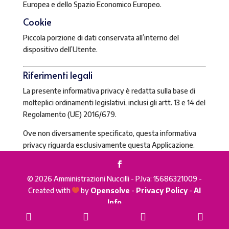
Europea e dello Spazio Economico Europeo.
Cookie
Piccola porzione di dati conservata all’interno del
dispositivo dell’Utente.
Riferimenti legali
La presente informativa privacy è redatta sulla base di
molteplici ordinamenti legislativi, inclusi gli artt. 13 e 14 del
Regolamento (UE) 2016/679.
Ove non diversamente specificato, questa informativa
privacy riguarda esclusivamente questa Applicazione.
© 2026 Amministrazioni Nuccilli - P.Iva: 15686321009 -
Created with
by
Opensolve
-
Privacy Policy
-
AI

Info
Phone
Email
WhatsApp
Goog