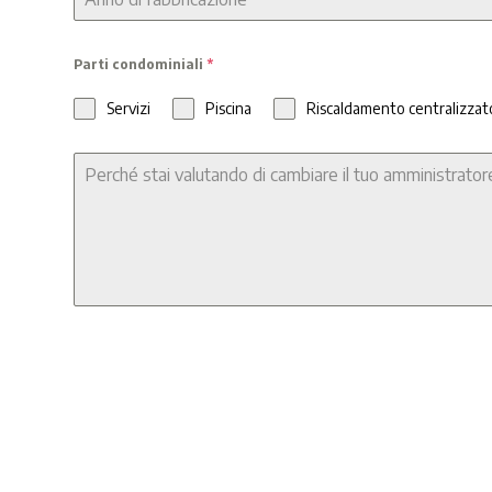
Parti condominiali
*
Servizi
Piscina
Riscaldamento centralizzat
Allega copia dell'ultimo bilancio consuntivo
Choose File
No file chosen
(puoi oscurare i dati sensibili)