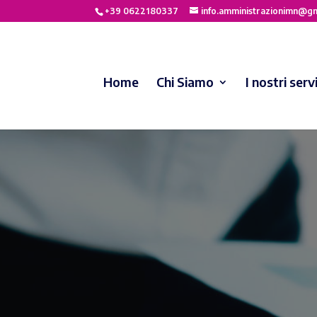
+39 0622180337
info.amministrazionimn@g
Home
Chi Siamo
I nostri servi