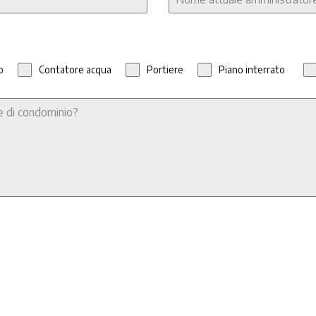
o
Contatore acqua
Portiere
Piano interrato