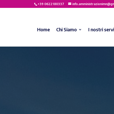
+39 0622180337
info.amministrazionimn@g
Home
Chi Siamo
I nostri servi