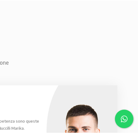
ione
mpetenza sono queste
uccilli Marika.