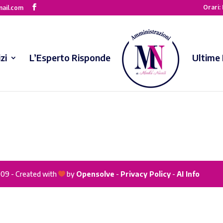
Orari: 
mail.com
zi
L’Esperto Risponde
Ultime 
1009 - Created with
by
Opensolve
-
Privacy Policy
-
AI Info
