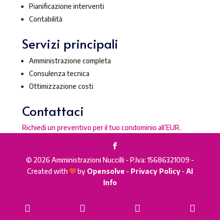
Pianificazione interventi
Contabilità
Servizi principali
Amministrazione completa
Consulenza tecnica
Ottimizzazione costi
Contattaci
Richiedi un preventivo per il tuo condominio all’EUR.
© 2026 Amministrazioni Nuccilli - P.Iva: 15686321009 -
Created with
by
Opensolve
-
Privacy Policy
-
AI

Info
Phone
Email
WhatsApp
Goog