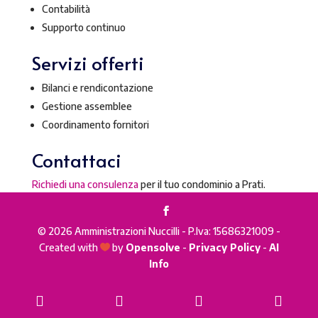
Contabilità
Supporto continuo
Servizi offerti
Bilanci e rendicontazione
Gestione assemblee
Coordinamento fornitori
Contattaci
Richiedi una consulenza
per il tuo condominio a Prati.
© 2026 Amministrazioni Nuccilli - P.Iva: 15686321009 -
Created with
by
Opensolve
-
Privacy Policy
-
AI

Info
Phone
Email
WhatsApp
Goog