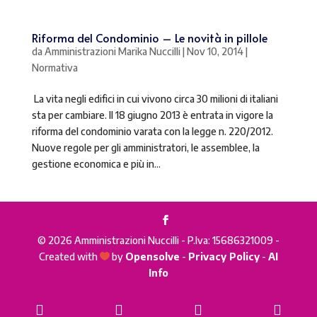
Riforma del Condominio – Le novità in pillole
da
Amministrazioni Marika Nuccilli
|
Nov 10, 2014
|
Normativa
La vita negli edifici in cui vivono circa 30 milioni di italiani
sta per cambiare. Il 18 giugno 2013 è entrata in vigore la
riforma del condominio varata con la legge n. 220/2012.
Nuove regole per gli amministratori, le assemblee, la
gestione economica e più in...
© 2026 Amministrazioni Nuccilli - P.Iva: 15686321009 -
Created with
by
Opensolve
-
Privacy Policy
-
AI

Info
Phone
Email
WhatsApp
Goog