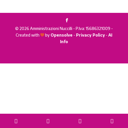
© 2026 Amministrazioni Nuccilli - P.Iva: 15686321009 -
Created with
by
Opensolve
-
Privacy Policy
-
AI

Info
Phone
Email
WhatsApp
Goog