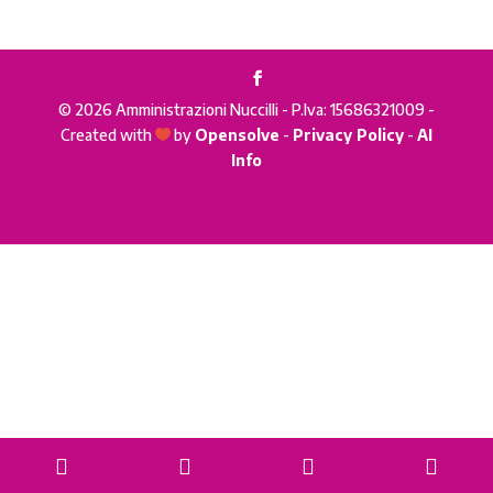
© 2026 Amministrazioni Nuccilli - P.Iva: 15686321009 -
Created with
by
Opensolve
-
Privacy Policy
-
AI

Info
Phone
Email
WhatsApp
Goog